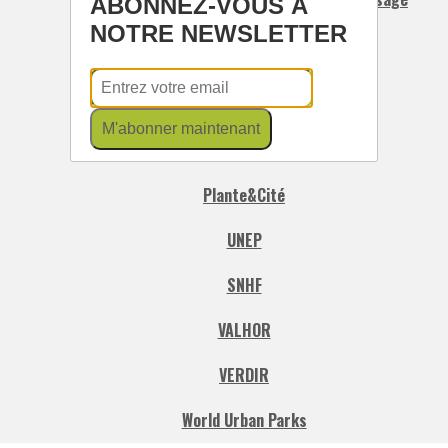
ABONNEZ-VOUS À
NOTRE NEWSLETTER
ATTF
CNFPT
M'abonner maintenant
CNVVF
Plante&Cité
UNEP
SNHF
VALHOR
VERDIR
World Urban Parks