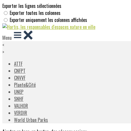
Exporter les lignes sélectionnées
Exporter toutes les colonnes
Exporter uniquement les colonnes affichées
Menu
<
>
ATTF
CNFPT
CNVVF
Plante&Cité
UNEP
SNHF
VALHOR
VERDIR
World Urban Parks