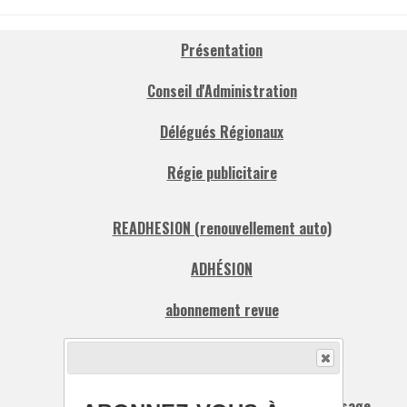
Présentation
Conseil d'Administration
Délégués Régionaux
Régie publicitaire
READHESION (renouvellement auto)
ADHÉSION
abonnement revue
Offres d'emplois
Recherche, Propose un stage, un apprentissage