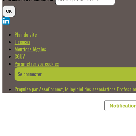
OK
Plan du site
Licences
Mentions légales
CGUV
Paramétrer vos cookies
Se connecter
Propulsé par AssoConnect, le logiciel des associations Professio
Notification