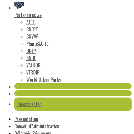
Partenaires
▴
▾
ATTF
CNFPT
CNVVF
Plante&Cité
UNEP
SNHF
VALHOR
VERDIR
World Urban Parks
Se connecter
Présentation
Conseil d'Administration
Délégués Régionaux