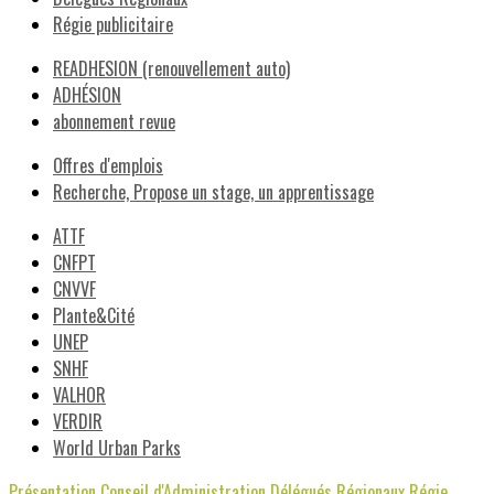
Régie publicitaire
READHESION (renouvellement auto)
ADHÉSION
abonnement revue
Offres d'emplois
Recherche, Propose un stage, un apprentissage
ATTF
CNFPT
CNVVF
Plante&Cité
UNEP
SNHF
VALHOR
VERDIR
World Urban Parks
Présentation
Conseil d'Administration
Délégués Régionaux
Régie