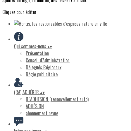
Ajoutez un logo, un bouton, des réseaux sociaux
Cliquez pour éditer
Qui sommes-nous
▴
▾
Présentation
Conseil d'Administration
Délégués Régionaux
Régie publicitaire
(Ré) ADHÉRER
▴
▾
READHESION (renouvellement auto)
ADHÉSION
abonnement revue