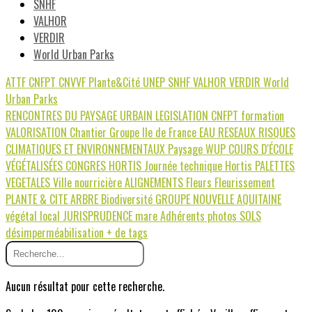
SNHF
VALHOR
VERDIR
World Urban Parks
ATTF
CNFPT
CNVVF
Plante&Cité
UNEP
SNHF
VALHOR
VERDIR
World
Urban Parks
RENCONTRES DU PAYSAGE URBAIN
LEGISLATION
CNFPT
formation
VALORISATION
Chantier
Groupe Ile de France
EAU
RESEAUX
RISQUES
CLIMATIQUES ET ENVIRONNEMENTAUX
Paysage
WUP
COURS D'ÉCOLE
VÉGÉTALISÉES
CONGRES HORTIS
Journée technique Hortis
PALETTES
VEGETALES
Ville nourricière
ALIGNEMENTS
Fleurs
Fleurissement
PLANTE & CITE
ARBRE
Biodiversité
GROUPE NOUVELLE AQUITAINE
végétal local
JURISPRUDENCE
mare
Adhérents photos
SOLS
désimperméabilisation
+ de tags
Aucun résultat pour cette recherche.