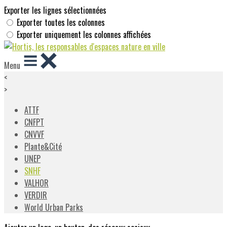
Exporter les lignes sélectionnées
Exporter toutes les colonnes
Exporter uniquement les colonnes affichées
Menu
<
>
ATTF
CNFPT
CNVVF
Plante&Cité
UNEP
SNHF
VALHOR
VERDIR
World Urban Parks