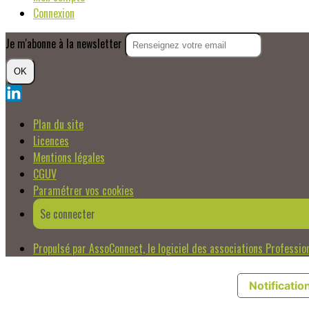
Connexion
Je m'abonne à la newsletter
OK
Plan du site
Licences
Mentions légales
CGUV
Paramétrer vos cookies
Se connecter
Propulsé par AssoConnect, le logiciel des associations Professio
Notification