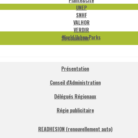
Plante&Cité
UNEP
SNHF
VALHOR
VERDIR
World Urban Parks
Se connecter
Présentation
Conseil d'Administration
Délégués Régionaux
Régie publicitaire
READHESION (renouvellement auto)