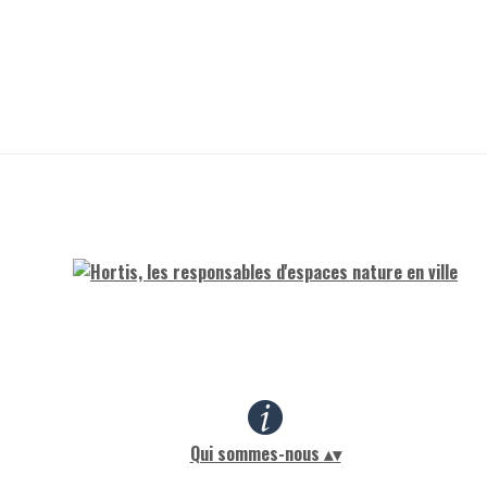
Qui sommes-nous
▴
▾