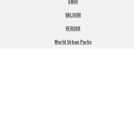
SNHF
VALHOR
VERDIR
World Urban Parks