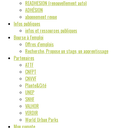
READHESION (renouvellement auto)
ADHÉSION
abonnement revue
Infos publiques
infos et ressources publiques
Bourse à l'emploi
Offres d'emplois
Recherche, Propose un stage, un apprentissage
Partenaires
ATTF
CNFPT
CNVVF
Plante&Cité
UNEP
SNHF
VALHOR
VERDIR
World Urban Parks
Mon compte