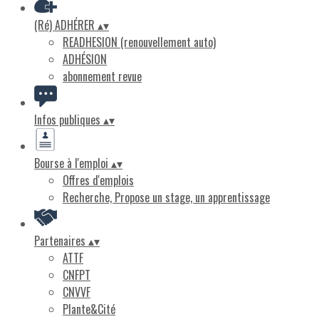
(Ré) ADHÉRER
▴
▾
READHESION (renouvellement auto)
ADHÉSION
abonnement revue
Infos publiques
▴
▾
Bourse à l'emploi
▴
▾
Offres d'emplois
Recherche, Propose un stage, un apprentissage
Partenaires
▴
▾
ATTF
CNFPT
CNVVF
Plante&Cité