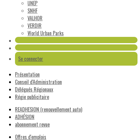
UNEP
SNHF
VALHOR
VERDIR
World Urban Parks
Se connecter
Présentation
Conseil d'Administration
Délégués Régionaux
Régie publicitaire
READHESION (renouvellement auto)
ADHÉSION
abonnement revue
Offres d'emplois