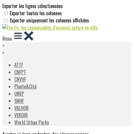
Exporter les lignes sélectionnées
Exporter toutes les colonnes
Exporter uniquement les colonnes affichées
Menu
<
>
ATTF
CNFPT
CNVVF
Plante&Cité
UNEP
SNHF
VALHOR
VERDIR
World Urban Parks