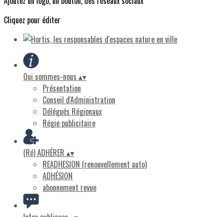
Ajoutez un logo, un bouton, des réseaux sociaux
Cliquez pour éditer
Qui sommes-nous
▴
▾
Présentation
Conseil d'Administration
Délégués Régionaux
Régie publicitaire
(Ré) ADHÉRER
▴
▾
READHESION (renouvellement auto)
ADHÉSION
abonnement revue