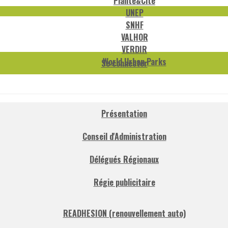
Plante&Cité
UNEP
SNHF
VALHOR
VERDIR
World Urban Parks
Se connecter
Présentation
Conseil d'Administration
Délégués Régionaux
Régie publicitaire
READHESION (renouvellement auto)