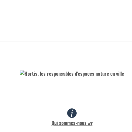
Qui sommes-nous
▴
▾