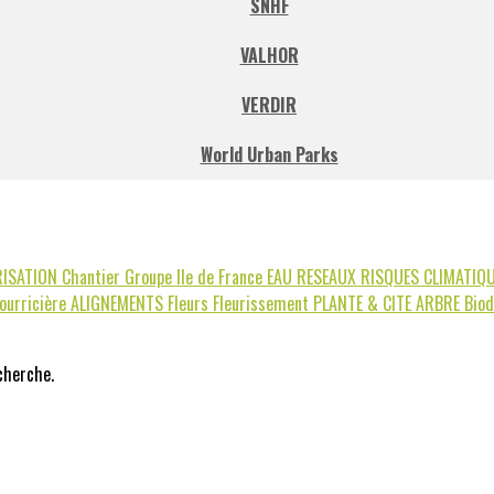
SNHF
VALHOR
VERDIR
World Urban Parks
RISATION
Chantier
Groupe Ile de France
EAU
RESEAUX
RISQUES CLIMATIQ
nourricière
ALIGNEMENTS
Fleurs
Fleurissement
PLANTE & CITE
ARBRE
Biod
echerche.