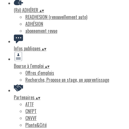
(Ré) ADHÉRER
▴
▾
READHESION (renouvellement auto)
ADHÉSION
abonnement revue
Infos publiques
▴
▾
Bourse à l'emploi
▴
▾
Offres d'emplois
Recherche, Propose un stage, un apprentissage
Partenaires
▴
▾
ATTF
CNFPT
CNVVF
Plante&Cité