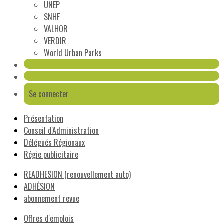
UNEP
SNHF
VALHOR
VERDIR
World Urban Parks
Se connecter
Présentation
Conseil d'Administration
Délégués Régionaux
Régie publicitaire
READHESION (renouvellement auto)
ADHÉSION
abonnement revue
Offres d'emplois