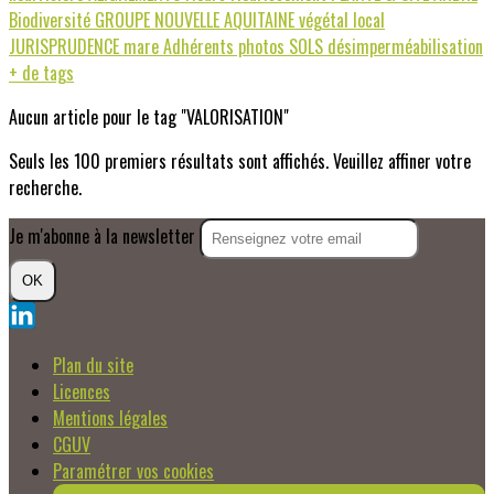
Biodiversité
GROUPE NOUVELLE AQUITAINE
végétal local
JURISPRUDENCE
mare
Adhérents photos
SOLS
désimperméabilisation
+ de tags
Aucun article pour le tag "VALORISATION"
Seuls les 100 premiers résultats sont affichés. Veuillez affiner votre
recherche.
Je m'abonne à la newsletter
OK
Plan du site
Licences
Mentions légales
CGUV
Paramétrer vos cookies