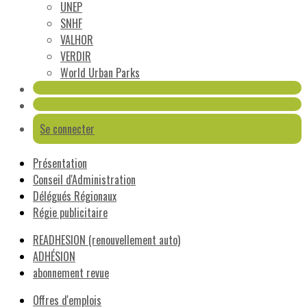
UNEP
SNHF
VALHOR
VERDIR
World Urban Parks
Se connecter
Présentation
Conseil d'Administration
Délégués Régionaux
Régie publicitaire
READHESION (renouvellement auto)
ADHÉSION
abonnement revue
Offres d'emplois