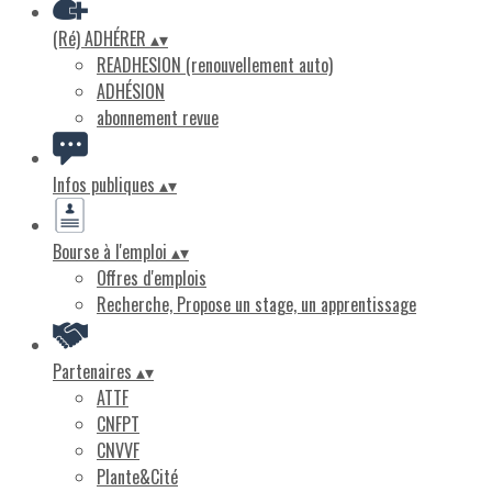
(Ré) ADHÉRER
▴
▾
READHESION (renouvellement auto)
ADHÉSION
abonnement revue
Infos publiques
▴
▾
Bourse à l'emploi
▴
▾
Offres d'emplois
Recherche, Propose un stage, un apprentissage
Partenaires
▴
▾
ATTF
CNFPT
CNVVF
Plante&Cité