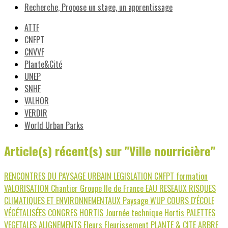
Recherche, Propose un stage, un apprentissage
ATTF
CNFPT
CNVVF
Plante&Cité
UNEP
SNHF
VALHOR
VERDIR
World Urban Parks
Article(s) récent(s) sur "Ville nourricière"
RENCONTRES DU PAYSAGE URBAIN
LEGISLATION
CNFPT
formation
VALORISATION
Chantier
Groupe Ile de France
EAU
RESEAUX
RISQUES
CLIMATIQUES ET ENVIRONNEMENTAUX
Paysage
WUP
COURS D'ÉCOLE
VÉGÉTALISÉES
CONGRES HORTIS
Journée technique Hortis
PALETTES
VEGETALES
ALIGNEMENTS
Fleurs
Fleurissement
PLANTE & CITE
ARBRE