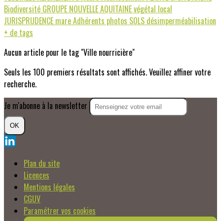
Biodiversité
GROUPE NOUVELLE AQUITAINE
végétal local
JURISPRUDENCE
mare
Adhérents photos
SOLS
désimperméabilisation
+ de tags
Aucun article pour le tag "Ville nourricière"
Seuls les 100 premiers résultats sont affichés. Veuillez affiner votre
recherche.
Je m'abonne à la newsletter
OK
Plan du site
Licences
Mentions légales
CGUV
Paramétrer vos cookies