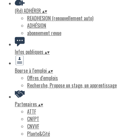
(Ré) ADHÉRER
▴
▾
READHESION (renouvellement auto)
ADHÉSION
abonnement revue
Infos publiques
▴
▾
Bourse à l'emploi
▴
▾
Offres d'emplois
Recherche, Propose un stage, un apprentissage
Partenaires
▴
▾
ATTF
CNFPT
CNVVF
Plante&Cité