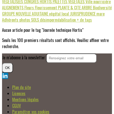
VÉGÉTALISÉES
CONGRES HORTIS
PALETTES VEGETALES
Ville nourricière
ALIGNEMENTS
Fleurs
Fleurissement
PLANTE & CITE
ARBRE
Biodiversité
GROUPE NOUVELLE AQUITAINE
végétal local
JURISPRUDENCE
mare
Adhérents photos
SOLS
désimperméabilisation
+ de tags
Aucun article pour le tag "Journée technique Hortis"
Seuls les 100 premiers résultats sont affichés. Veuillez affiner votre
recherche.
Je m'abonne à la newsletter
OK
Plan du site
Licences
Mentions légales
CGUV
Paramétrer vos cookies