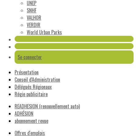
UNEP
SNHF
VALHOR
VERDIR
World Urban Parks
Se connecter
Présentation
Conseil d'Administration
Délégués Régionaux
Régie publicitaire
READHESION (renouvellement auto)
ADHÉSION
abonnement revue
Offres d'emplois